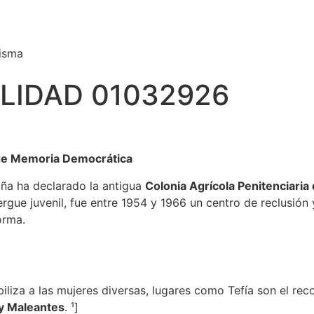
misma
LIDAD 01032926
r de Memoria Democrática
aña ha declarado la antigua
Colonia Agrícola Penitenciaria 
ergue juvenil, fue entre 1954 y 1966 un centro de reclusión
orma.
biliza a las mujeres diversas, lugares como Tefía son el reco
y Maleantes
. ¹]