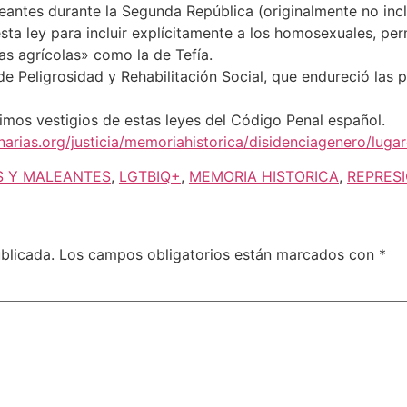
antes durante la Segunda República (originalmente no incl
sta ley para incluir explícitamente a los homosexuales, pe
as agrícolas» como la de Tefía.
de Peligrosidad y Rehabilitación Social, que endureció las 
timos vestigios de estas leyes del Código Penal español.
rias.org/justicia/memoriahistorica/disidenciagenero/lugare
S Y MALEANTES
,
LGTBIQ+
,
MEMORIA HISTORICA
,
REPRES
blicada.
Los campos obligatorios están marcados con
*